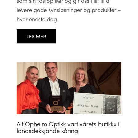
som sin fastoptiker og gir oss tillit til å
levere gode synsløsninger og produkter –
hver eneste dag.
LES MER
Alf Opheim Optikk vart «årets butikk» i
landsdekkjande kåring