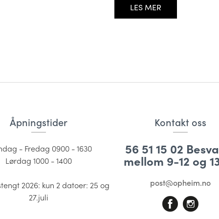
nformsjon om øyesykdommer:
finner du linker til sider
LES MER
[…]
Åpningstider
Kontakt oss
56 51 15 02 Besv
dag - Fredag 0900 - 1630
mellom 9-12 og 1
Lørdag 1000 - 1400
post@opheim.no
engt 2026: kun 2 datoer: 25 og
27.juli