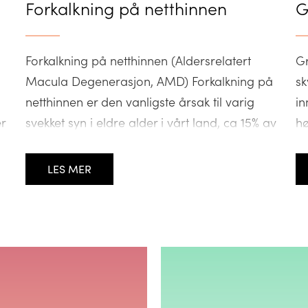
Forkalkning på netthinnen
G
Forkalkning på netthinnen (Aldersrelatert
G
Macula Degenerasjon, AMD) Forkalkning på
sk
netthinnen er den vanligste årsak til varig
in
r
svekket syn i eldre alder i vårt land, ca 15% av
hø
befolkningen over 60 år har sykdommen.
gå
Sykdommen synes å ha en arvelig
s
LES MER
disposisjon. Man tror også at årsaken til
be
sykdommen skyldes svikt i blodtilførselen bak
no
den gule flekken. […]