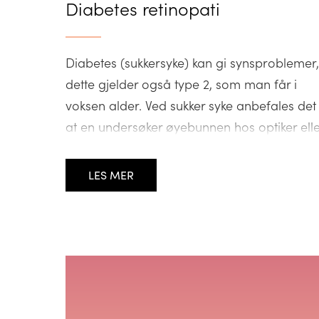
Diabetes retinopati
Diabetes (sukkersyke) kan gi synsproblemer,
dette gjelder også type 2, som man får i
voksen alder. Ved sukker syke anbefales det
at en undersøker øyebunnen hos optiker elle
øyelege en gang i året. Selv om man ikke
merker forandringer, kan det likevel skje
LES MER
endringer i øyet som krever behandling.
Diabetes retinopati er i Norge den […]