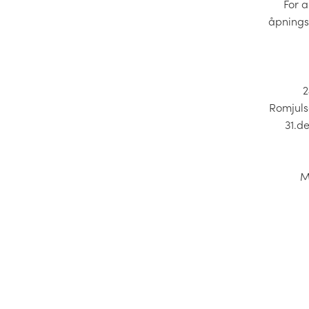
For a
åpnings
2
Romjuls
31.d
M