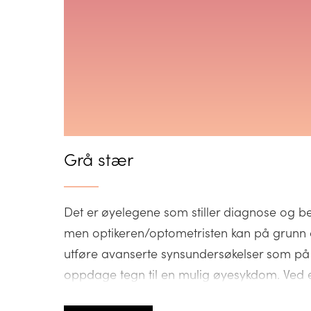
Grå stær
Det er øyelegene som stiller diagnose og 
men optikeren/optometristen kan på grunn 
utføre avanserte synsundersøkelser som på e
oppdage tegn til en mulig øyesykdom. Ved e
optikeren/optometristen pasienten til øyele