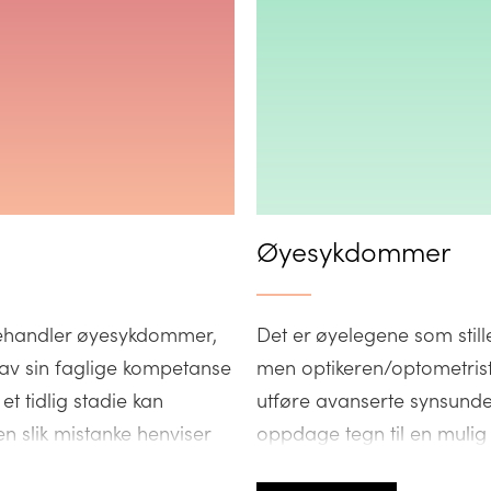
Øyesykdommer
behandler øyesykdommer,
Det er øyelegene som sti
av sin faglige kompetanse
men optikeren/optometris
t tidlig stadie kan
utføre avanserte synsunder
n slik mistanke henviser
oppdage tegn til en mulig
ge via fastlegen. Nedenfor
optikeren/optometristen pa