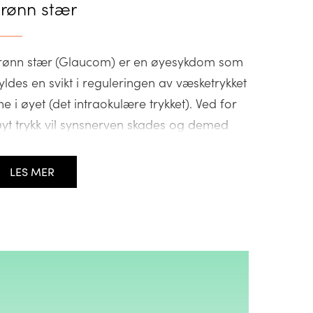
rønn stær
rønn stær (Glaucom) er en øyesykdom som
yldes en svikt i reguleringen av væsketrykket
ne i øyet (det intraokulære trykket). Ved for
yt trykk vil synsnerven skades og demed
r deler av synsfeltet tapt. Denne
ykdommen rammer anslagsvis 2 % av
LES MER
folkningen over 40 år i vår del av verden. I
rge har 70 000 […]