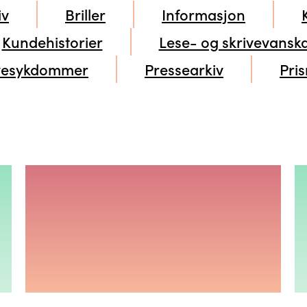
iv
Briller
Informasjon
Kundehistorier
Lese- og skrivevansk
esykdommer
Pressearkiv
Pri