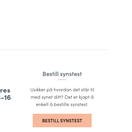
 med utfyllende informsjon om øyesykdommer:
Bestill synstest
ares
Usikker på hvordan det står til
3-16
med synet ditt? Det er kjapt å
enkelt å bestille synstest:
BESTILL SYNSTEST