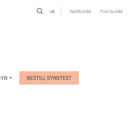
A
Nettbutikk
Finn butikk
A
SYN
BESTILL SYNSTEST