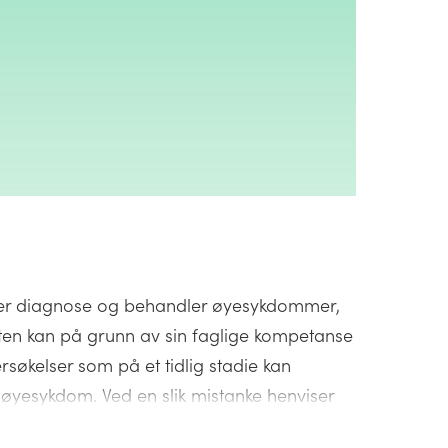
ller diagnose og behandler øyesykdommer,
ten kan på grunn av sin faglige kompetanse
søkelser som på et tidlig stadie kan
 øyesykdom. Ved en slik mistanke henviser
sienten til øyelege via fastlegen. Nedenfor