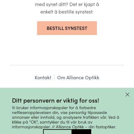
med synet ditt? Det er kjapt å
enkelt å bestille synstest:
BESTILL SYNSTEST
Kontakt
Om Alliance Optikk
Ledige stillinger
Aktuelt
Bedriftsavtaler
Ditt personvern er viktig for oss!
Nettbutikk
Vi bruker informasjonskapsler for å forbedre
nettleseropplevelsen din, vise personlig tilpassede
annonser eller innhold, og analysere trafikken vår. Ved å
klikke på "OK", samtykker du til vår bruk av
informasjonskapsler. // Alliance Optikk – din fastoptiker.
© 2026 Alliance
Personvern